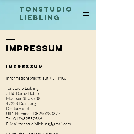
TONSTUDIO
LIEBLING
Impressum
Impressum
Informationspflicht laut § 5 TMG.
Tonstudio Liebling
z.Hd. Beray Habip
Moerser Straße 38
47228 Duisburg,
Deutschland
UID-Nummer: DE290280377
Tel.:
017632557586
E-Mail: tonstudioliebling@gmail.com
Räumliche Geltung: Weltweit