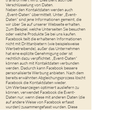
Verschlüsselung von Daten.
Neben den Kontaktdaten werden auch
„Event-Daten“ übermittelt. Unter „Event-
Daten“ sind jene Informationen gemeint, die
wir über Sie auf unserer Webseite erhalten.
Zum Beispiel, welche Unterseiten Sie besuchen
oder welche Produkte Sie bei uns kaufen.
Facebook teilt die erhaltenen Informationen
nicht mit Drittanbietern (wie beispielsweise
Werbetreibende), außer das Unternehmen
hat eine explizite Genehmigung oder ist
rechtlich dazu verpflichtet. „Event-Daten“
können auch mit Kontaktdaten verbunden
werden. Dadurch kann Facebook bessere
personalisierte Werbung anbieten. Nach dem
bereits erwähnten Abgleichungsprozess löscht
Facebook die Kontaktdaten wieder.
Um Werbeanzeigen optimiert ausliefern zu
können, verwendet Facebook die Event-
Daten nur, wenn diese mit anderen Daten (die
auf andere Weise von Facebook erfasst
wurden) zusammengefasst wurden. Diese
Event-Daten nützt Facebook auch für
Sicherheits-, Schutz-, Entwicklungs- und
Forschungszwecken. Viele dieser Daten
werden über Cookies zu Facebook